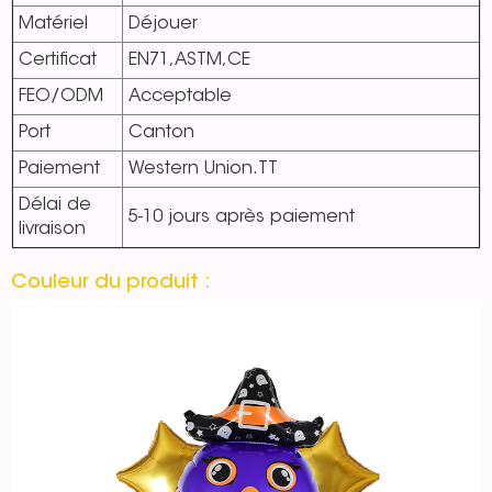
Matériel
Déjouer
Certificat
EN71,ASTM,CE
FEO/ODM
Acceptable
Port
Canton
Paiement
Western Union.TT
Délai de
5-10 jours après paiement
livraison
Couleur du produit :