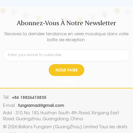
impression de motifs clairs,
impression de motifs clairs,
donne brillance et durabilité à
donne brillance et durabilité à
votre décor de ballon de fête
votre décor de ballon de fête
d'Halloween.
d'Halloween.
Abonnez-Vous À Notre Newsletter
Recevez la dernière tendance en verre mosaïque dans votre
boîte de réception.
NOUS FAIRE
PARVENIR
+86 18826410835
Tél :
fungramad@gmail.com
E-mail :
Add : 310, No. 183, Huizhan South 4th Road, Xingang East
Road, Guangzhou, Guangdong, China
© 2026 Ballons Fungram (GuangZhou) Limited Tous les droits