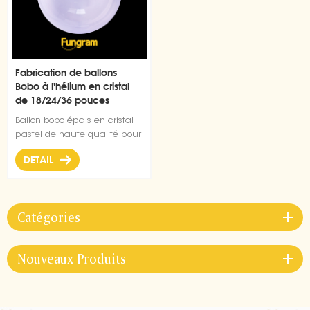
Fabrication de ballons
Bobo à l'hélium en cristal
de 18/24/36 pouces
Ballon bobo épais en cristal
pastel de haute qualité pour
créer une ambiance sous-
DETAIL
marine colorée et paisible.
Catégories
Nouveaux Produits