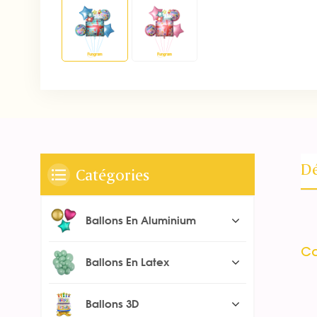
Dé
Catégories
Ballons En Aluminium
Ca
Ballons En Latex
Ballons 3D