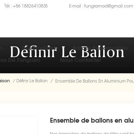
Tél :
+86 18826410835
E-mail :
fungramad@gmail.com
Définir Le Ballon
n
Des Produits
Ballons Personnalisés
pos De Fungram
Nous Contacter
ison
/
Définir Le Ballon
/
Ensemble de ballons en al