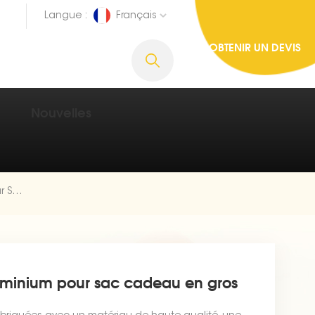
Langue :
Français
OBTENIR UN DEVIS
Nouvelles
Ensemble De Ballons En Aluminium Pour Sac Cadeau En Gros
uminium pour sac cadeau en gros