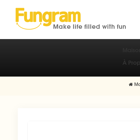
Make life filled with fun
Maiso
À Pro
Ma