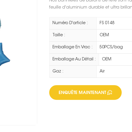
Nos bannières de ballons de fête sont f
feuille d'aluminium durable et ultra brilla
Numéro D'article :
FS 0148
Taille :
OEM
Emballage En Vrac :
50PCS/bag
Emballage Au Détail :
OEM
Gaz :
Air
ENQUÊTE MAINTENANT