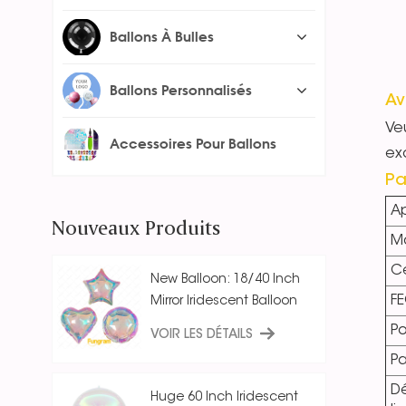
Ballons À Bulles
Ballons Personnalisés
Av
Veu
Accessoires Pour Ballons
exc
Pa
Ap
Nouveaux Produits
Ma
Ce
New Balloon: 18/40 Inch
F
Mirror Iridescent Balloon
Po
VOIR LES DÉTAILS
P
Dé
Huge 60 Inch Iridescent