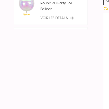
li
Round 4D Party Foil
Co
Balloon
VOIR LES DÉTAILS
18 Inch Ice Crystal Blue
Iridescent
Round/Star/Heart
Balloon
VOIR LES DÉTAILS
26 Inch Fantsay Yellow
Magic Star Balloons
Starburst Foil Balloon
VOIR LES DÉTAILS
Fantasy 26 Inch 12 Point