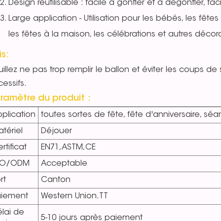
Design réutilisable : facile à gonfler et à dégonfler, fa
Large application - Utilisation pour les bébés, les fêtes 
les fêtes à la maison, les célébrations et autres décor
is:
illez ne pas trop remplir le ballon et éviter les coups de s
essifs.
ramètre du produit：
plication
toutes sortes de fête, fête d'anniversaire, sé
tériel
Déjouer
rtificat
EN71,ASTM,CE
EO/ODM
Acceptable
rt
Canton
aiement
Western Union.TT
lai de
5-10 jours après paiement