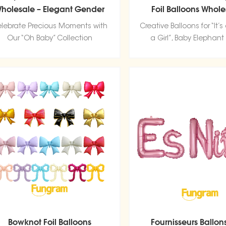
holesale – Elegant Gender
Foil Balloons Whole
Reveal Party Decoration
Fungram Balloon F
lebrate Precious Moments with
Creative Balloons for “It’s a
Our “Oh Baby” Collection
a Girl”, Baby Elephant
Designs
Bowknot Foil Balloons
Fournisseurs Ballon