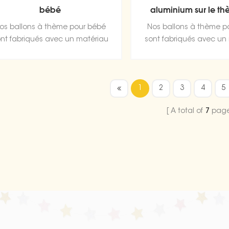
bébé
aluminium sur le t
bébé
os ballons à thème pour bébé
Nos ballons à thème p
nt fabriqués avec un matériau
sont fabriqués avec un
de haute qualité, une feuille
de haute qualité, une 
d'aluminium durable et ultra
d'aluminium durable e
rillante qui conserve sa forme
brillante qui conserve 
1
2
3
4
5
sans fuite ni perte d'air.
sans fuite ni perte d
A total of
7
pag