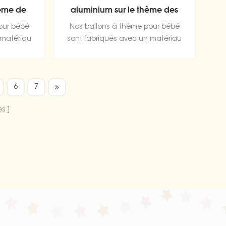
hème de
aluminium sur le thème des
bébés
our bébé
Nos ballons à thème pour bébé
 matériau
sont fabriqués avec un matériau
feuille
de haute qualité, une feuille
t ultra
d'aluminium durable et ultra
sa forme
brillante qui conserve sa forme
6
7
'air.
sans fuite ni perte d'air.
es