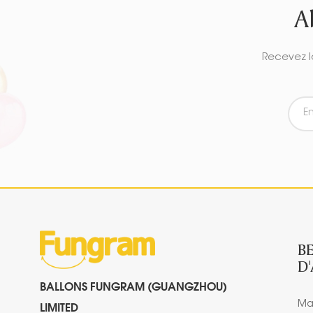
A
Recevez l
B
D
BALLONS FUNGRAM (GUANGZHOU)
Ma
LIMITED