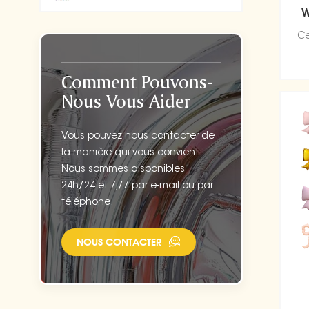
W
Ce
Comment Pouvons-
Nous Vous Aider
Vous pouvez nous contacter de
la manière qui vous convient.
Nous sommes disponibles
24h/24 et 7j/7 par e-mail ou par
téléphone.
NOUS CONTACTER