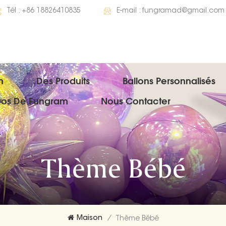
Tél :
+86 18826410835
E-mail :
fungramad@gmail.com
n
Des Produits
Ballons Personnalisés
pos De Fungram
Nous Contacter
Thème Bébé
Maison
/
Thème Bébé