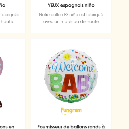
iña
YEUX espagnols niño
 fabriqués
Notre ballon ES niño est fabriqué
 haute
avec un matériau de haute
aluminium
qualité, une feuille d'aluminium
nte qui
durable et ultra brillante qui
 fuite ni
conserve sa forme sans fuite ni
perte d'air.
lons en
Fournisseur de ballons ronds à