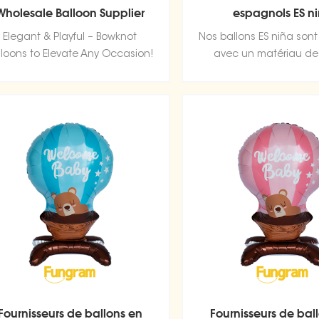
Wholesale Balloon Supplier
espagnols ES n
Elegant & Playful – Bowknot
Nos ballons ES niña sont
lloons to Elevate Any Occasion!
avec un matériau de
qualité, une feuille d'
durable et ultra brilla
conserve sa forme sans
perte d'air.
Fournisseurs de ballons en
Fournisseurs de bal