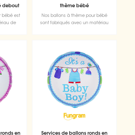
é debout
thème bébé
ou
r bébé est
Nos ballons à thème pour bébé
ériau de
sont fabriqués avec un matériau
euille
de haute qualité, une feuille
t ultra
d'aluminium durable et ultra
sa forme
brillante qui conserve sa forme
'air.
sans fuite ni perte d'air.
ronds en
Services de ballons ronds en