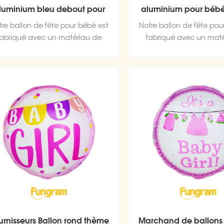
luminium bleu debout pour
aluminium pour béb
bébé Chine
rose Guangzh
tre ballon de fête pour bébé est
Notre ballon de fête pou
fabriqué avec un matériau de
fabriqué avec un mat
haute qualité, une feuille
haute qualité, une f
d'aluminium durable et ultra
d'aluminium durable e
rillante qui conserve sa forme
brillante qui conserve 
sans fuite ni perte d'air.
sans fuite ni perte d
urnisseurs Ballon rond thème
Marchand de ballons 