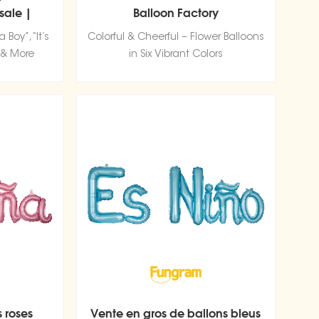
sale |
Balloon Factory
actory
 Boy”, “It’s
Colorful & Cheerful – Flower Balloons
 & More
in Six Vibrant Colors
s roses
Vente en gros de ballons bleus