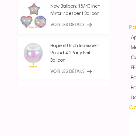
New Balloon: 18/40 Inch
Mirror Iridescent Balloon
VOIR LES DÉTAILS
Pa
Ap
Huge 60 Inch Iridescent
Ma
Round 4D Party Foil
Ce
Balloon
F
VOIR LES DÉTAILS
Po
P
18 Inch Ice Crystal Blue
Dé
Iridescent
Round/Star/Heart
Co
Balloon
VOIR LES DÉTAILS