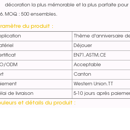
décoration la plus mémorable et la plus parfaite pour 
MOQ : 500 ensembles.
ramètre du produit：
plication
Thème d'anniversaire de
tériel
Déjouer
rtificat
EN71,ASTM,CE
EO/ODM
Acceptable
rt
Canton
aiement
Western Union.TT
lai de livraison
5-10 jours après paieme
uleurs et détails du produit :