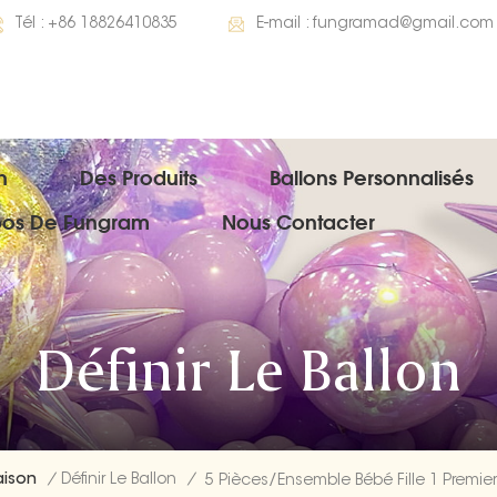
Tél :
+86 18826410835
E-mail :
fungramad@gmail.com
n
Des Produits
Ballons Personnalisés
pos De Fungram
Nous Contacter
Définir Le Ballon
ison
/
Définir Le Ballon
/