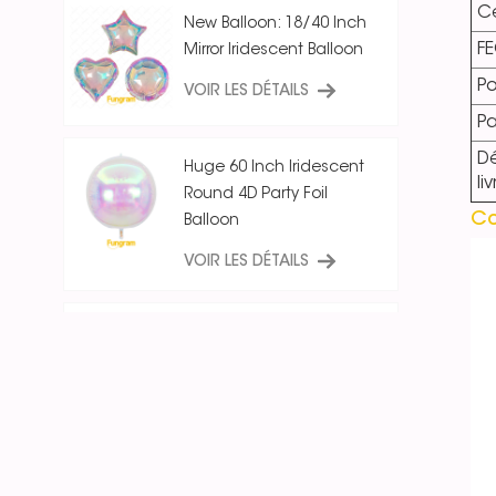
Ce
New Balloon: 18/40 Inch
F
Mirror Iridescent Balloon
Po
VOIR LES DÉTAILS
P
Dé
Huge 60 Inch Iridescent
li
Round 4D Party Foil
Co
Balloon
VOIR LES DÉTAILS
18 Inch Ice Crystal Blue
Iridescent
Round/Star/Heart
Balloon
VOIR LES DÉTAILS