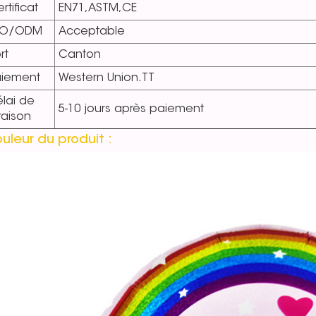
rtificat
EN71,ASTM,CE
EO/ODM
Acceptable
rt
Canton
aiement
Western Union.TT
lai de
5-10 jours après paiement
vraison
uleur du produit :