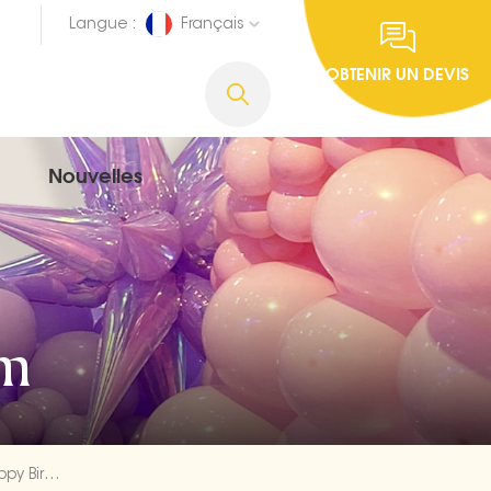
Langue :
Français
OBTENIR UN DEVIS
Nouvelles
um
Ballons Espagnols En Aluminium Happy Birthday Bulks