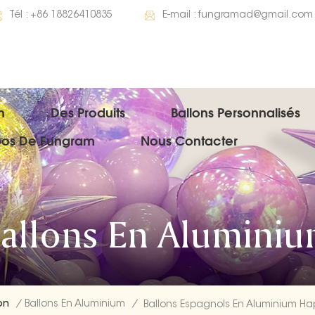
Tél :
+86 18826410835
E-mail :
fungramad@gmail.com
n
Des Produits
Ballons Personnalisés
pos De Fungram
Nous Contacter
allons En Alumini
on
/
Ballons En Aluminium
/