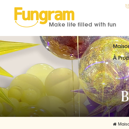
Make life filled with fun
Maiso
À Pro
B
Mais