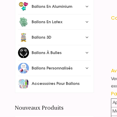
Ballons En Aluminium
Ca
Ballons En Latex
Ballons 3D
Ballons À Bulles
Ballons Personnalisés
Av
Veu
Accessoires Pour Ballons
exc
Pa
Ap
Nouveaux Produits
Ma