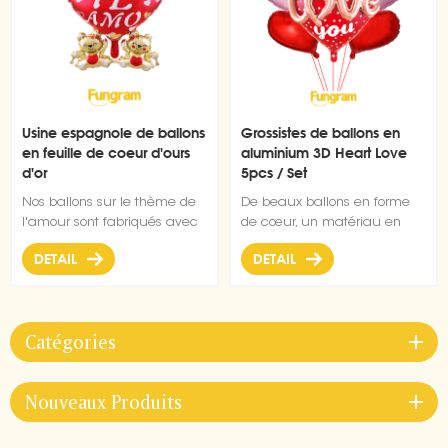
Usine espagnole de ballons
Grossistes de ballons en
en feuille de coeur d'ours
aluminium 3D Heart Love
d'or
5pcs / Set
Nos ballons sur le thème de
De beaux ballons en forme
l'amour sont fabriqués avec
de cœur, un matériau en
un matériau de haute
feuille d'aluminium, un lustre
DETAIL
DETAIL
qualité, une feuille
métallique, sont parfaits pour
d'aluminium durable et ultra
tout mariage, anniversaire,
brillante qui conserve sa
anniversaire, Saint Valentin,
forme sans fuite ni perte
fête dDécoration ou toute
Catégories
d'air.
occasion romantique ou
spéciale
Nouveaux Produits