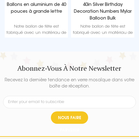
40in Silver Birthday
Halloween Standing Foil
Decoration Numbers Mylar
Balloons | 8 Creative
Balloon Bulk
Designs | Fungram Balloon
Factory Wholesale
Notre ballon de fête est
Notre ballon de fête est
fabriqué avec un matériau de
fabriqué avec un matériau de
haute qualité, une feuille
haute qualité, une feuille
d'aluminium durable et ultra
d'aluminium durable et ultra
brillante qui conserve sa forme
brillante qui conserve sa forme
sans fuite ni perte d'air.
sans fuite ni perte d'air.
Abonnez-Vous À Notre Newsletter
Recevez la dernière tendance en verre mosaïque dans votre
boîte de réception.
NOUS FAIRE
PARVENIR