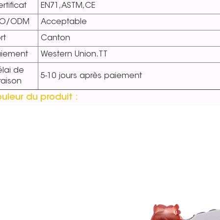
rtificat
EN71,ASTM,CE
EO/ODM
Acceptable
rt
Canton
aiement
Western Union.TT
lai de
5-10 jours après paiement
vraison
uleur du produit :