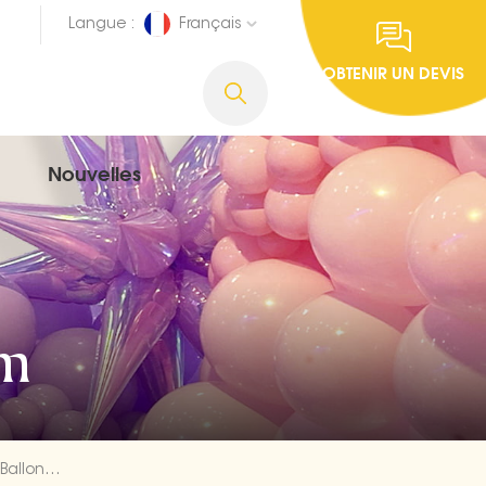
Langue :
Français
OBTENIR UN DEVIS
Nouvelles
um
Ambulance Forme Transport Feuille Ballons Décoration Fabricants