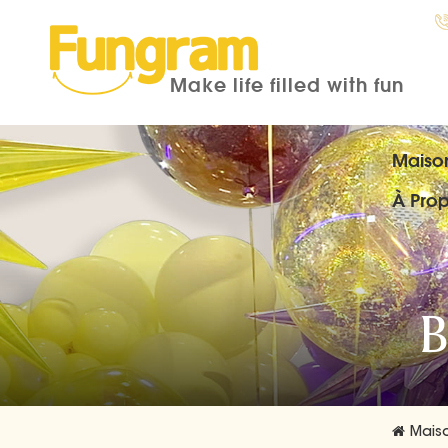
Make life filled with fun
Maiso
À Pro
B
Mais