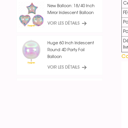
Ce
New Balloon: 18/40 Inch
F
Mirror Iridescent Balloon
Po
VOIR LES DÉTAILS
P
Dé
Huge 60 Inch Iridescent
li
Round 4D Party Foil
Co
Balloon
VOIR LES DÉTAILS
18 Inch Ice Crystal Blue
Iridescent
Round/Star/Heart
Balloon
VOIR LES DÉTAILS