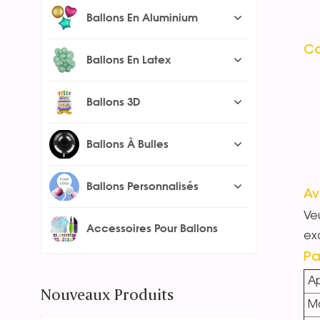
Ballons En Aluminium
Ca
Ballons En Latex
Ballons 3D
Ballons À Bulles
Ballons Personnalisés
Av
Veu
Accessoires Pour Ballons
exc
Pa
Ap
Nouveaux Produits
Ma