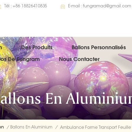
Tél :
+86 18826410835
E-mail :
fungramad@gmail.com
n
Des Produits
Ballons Personnalisés
pos De Fungram
Nous Contacter
allons En Alumini
on
/
Ballons En Aluminium
/